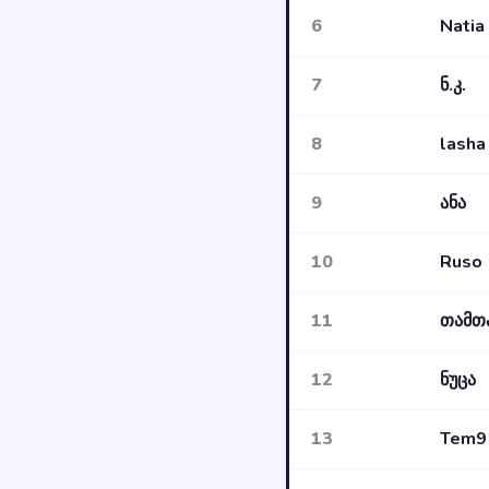
6
Natia
7
ნ.კ.
8
lasha
9
ანა
10
Ruso
11
თამთ
12
ნუცა
13
Tem9