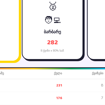
🥈
🧑‍💻
ბარბარე
282
8 ქვიზი • 80% საშ.
აშე
ქულა
ქვიზები
231
8
176
7