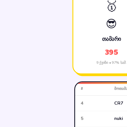
🥇
😎
თამარი
395
9 ქვიზი • 97% საშ.
#
მოთამ
4
CR7
5
nuki