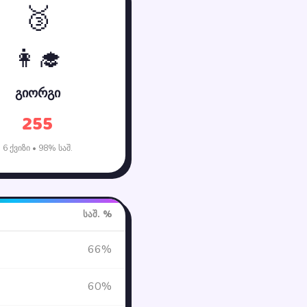
🥉
👩‍🎓
გიორგი
255
6 ქვიზი • 98% საშ.
საშ. %
66%
60%