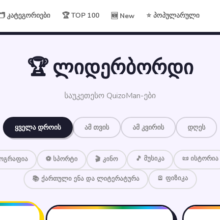
🗂 კატეგორიები
🏆 TOP 100
⭐ პოპულარული
🆕 New
🏆 ლიდერბორდი
საუკეთესო QuizoMan-ები
ყველა დროის
ამ თვის
ამ კვირის
დღეს
🎵 მუსიკა
📜 ისტორია
ეოგრაფია
⚽ სპორტი
🎬 კინო
🪫 ფიზიკა
📚 ქართული ენა და ლიტერატურა