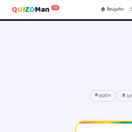
Q
U
I
Z
O
Man
GE
🏠 მთავარი
🌐 ყველა
🌍 გ