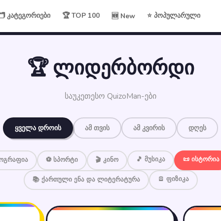
🗂 კატეგორიები
🏆 TOP 100
⭐ პოპულარული
🆕 New
🏆 ლიდერბორდი
საუკეთესო QuizoMan-ები
ყველა დროის
ამ თვის
ამ კვირის
დღეს
🎵 მუსიკა
📜 ისტორია
ეოგრაფია
⚽ სპორტი
🎬 კინო
🪫 ფიზიკა
📚 ქართული ენა და ლიტერატურა