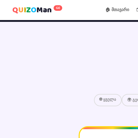
Q
U
I
Z
O
Man
GE
🏠 მთავარი
🌐 ყველა
🌍 გ