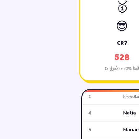
🥇
😎
CR7
528
13 ქვიზი • 70% საშ
#
მოთამა
4
Natia
5
Mariam