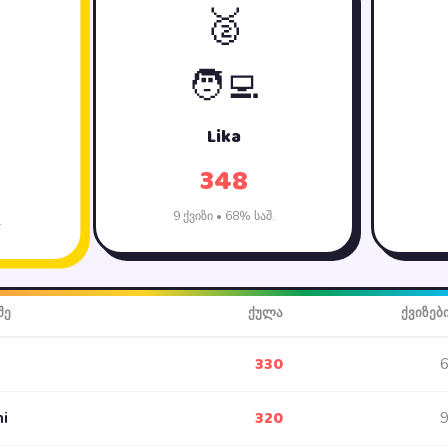
🥈
🧑‍💻
Lika
348
9 ქვიზი • 68% საშ.
.
შე
ქულა
ქვიზებ
330
320
i