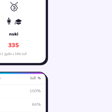
🥉
👩‍🎓
nuki
335
11 ქვიზი • 58% საშ.
ი
საშ. %
6
100%
9
66%