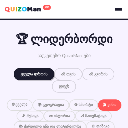
Q
U
I
Z
O
Man
GE
🏆 ლიდერბორდი
საუკეთესო QuizoMan-ები
ყველა დროის
ამ თვის
ამ კვირის
დღეს
🌐 ყველა
🌍 გეოგრაფია
⚽ სპორტი
🎬 კინო
🎵 მუსიკა
📜 ისტორია
📐 მათემატიკა
🪫 ფიზიკა
📚 ქართული ენა და ლიტერატურა