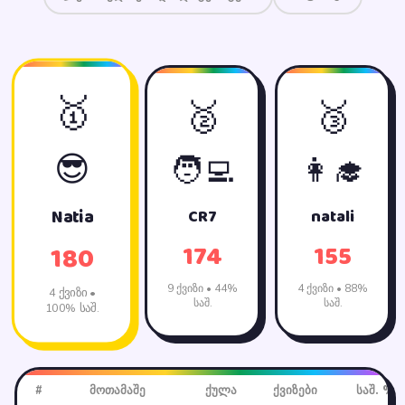
🥇
🥈
🥉
😎
🧑‍💻
👩‍🎓
CR7
natali
Natia
174
155
180
9 ქვიზი • 44%
4 ქვიზი • 88%
4 ქვიზი •
საშ.
საშ.
100% საშ.
#
მოთამაშე
ქულა
ქვიზები
საშ. %