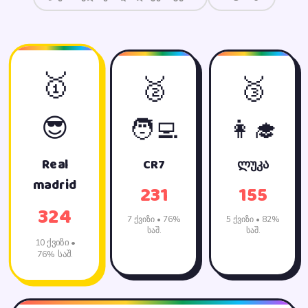
🥇
🥈
🥉
😎
🧑‍💻
👩‍🎓
Real
CR7
ლუკა
madrid
231
155
324
7 ქვიზი • 76%
5 ქვიზი • 82%
საშ.
საშ.
10 ქვიზი •
76% საშ.