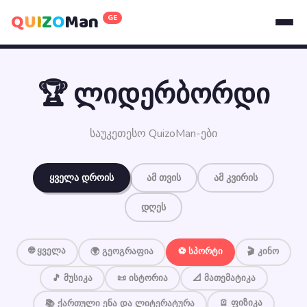
Q
U
I
Z
O
Man
GE
🏆 ლიდერბორდი
საუკეთესო QuizoMan-ები
ყველა დროის
ამ თვის
ამ კვირის
დღეს
🌐 ყველა
🌍 გეოგრაფია
⚽ სპორტი
🎬 კინო
🎵 მუსიკა
📜 ისტორია
📐 მათემატიკა
🪫 ფიზიკა
📚 ქართული ენა და ლიტერატურა