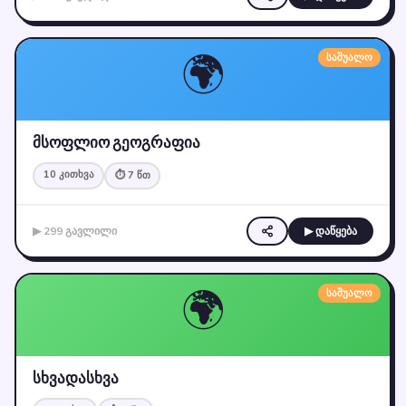
🌍
საშუალო
მსოფლიო გეოგრაფია
10 კითხვა
⏱ 7 წთ
▶ 299 გავლილი
▶ დაწყება
🌍
საშუალო
სხვადასხვა