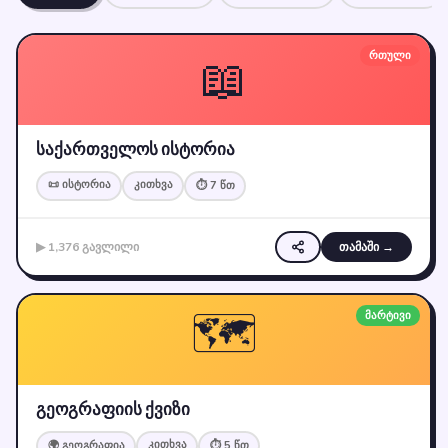
📖
რთული
საქართველოს ისტორია
📜 ისტორია
კითხვა
⏱ 7 წთ
▶ 1,376 გავლილი
თამაში →
🗺️
მარტივი
გეოგრაფიის ქვიზი
კითხვა
🌍 გეოგრაფია
⏱ 5 წთ