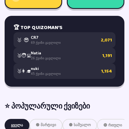
🏆 TOP QUIZOMAN'S
CR7
2,071
😎
🥇
69 ქვიზი გავლილი
Natia
1,191
🧑‍💻
🥈
26 ქვიზი გავლილი
nuki
1,154
👩‍🎓
🥉
45 ქვიზი გავლილი
⭐ პოპულარული ქვიზები
🟢 მარტივი
🟡 საშუალო
ყველა
🔴 რთული