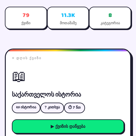
79
11.3K
8
ქვიზი
მოთამაშე
კატეგორია
⭐ ᲓᲦᲘᲡ ᲥᲕᲘᲖᲘ
📖
საქართველოს ისტორია
📜 ისტორია
? კითხვა
⏱ 7 წთ
▶ ქვიზის დაწყება